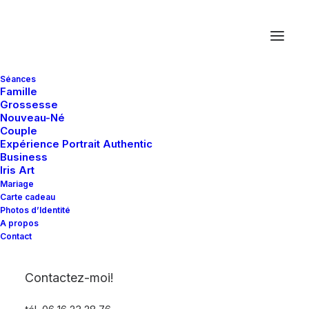
Séances
Famille
Grossesse
Nouveau-Né
Couple
Expérience Portrait Authentic
Business
Iris Art
Mariage
Carte cadeau
Mariage au Château de
Photos d’Identité
A propos
la Vaudère à Parigné
Contact
l’Evêque, près du Mans
Contactez-moi!