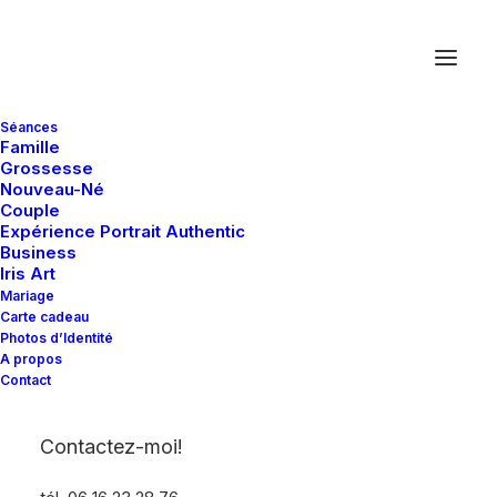
Séances
Famille
Grossesse
Nouveau-Né
You may be interested in…
Couple
Expérience Portrait Authentic
Business
Iris Art
Mariage
Rien trouvé.
Carte cadeau
Photos d’Identité
A propos
Contact
Contactez-moi!