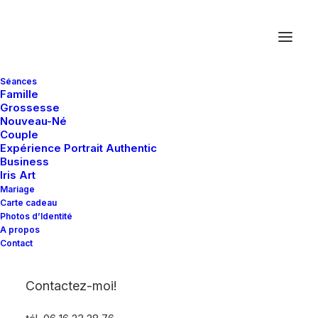
Séances
Famille
Grossesse
Nouveau-Né
Couple
Expérience Portrait Authentic
Business
Iris Art
Mariage
Carte cadeau
Photos d’Identité
A propos
Contact
SPRING
SUMMER
Essentials
for
the
Season
Contactez-moi!