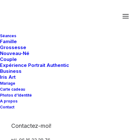
Séances
Famille
Grossesse
Nouveau-Né
Couple
Expérience Portrait Authentic
Business
Mariage au Château
Iris Art
Mariage
de la Vaudère à
Carte cadeau
de Chapeau
Photos d’Identité
Parigné l’Evêque, près
u Chateau de la Vaudère
A propos
Contact
du Mans
n Sarthe
il
Contactez-moi!
phe Le Mans
Lire la suite